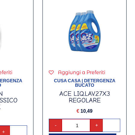
feriti
Aggiungi a Preferiti
TERGENZA
CUSA CASA
|
DETERGENZA
O
BUCATO
N
ACE LIQ.LAV.27X3
ASSICO
REGOLARE
.
€
10,49
-
+
+