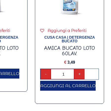
feriti
Aggiungi a Preferiti
TERGENZA
CUSA CASA
|
DETERGENZA
O
BUCATO
TO LOTO
AMICA BUCATO LOTO
.
60LAV.
€
3,49
ARRELLO
-
+
AGGIUNGI AL CARRELLO