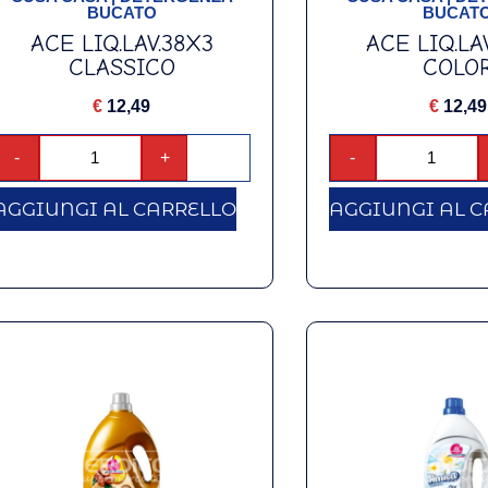
BUCATO
BUCAT
ACE LIQ.LAV.38X3
ACE LIQ.LA
CLASSICO
COLO
€
12,49
€
12,49
-
+
-
AGGIUNGI AL CARRELLO
AGGIUNGI AL C