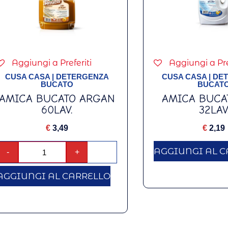
Aggiungi a Preferiti
Aggiungi a Pre
CUSA CASA
|
DETERGENZA
CUSA CASA
|
DE
BUCATO
BUCAT
AMICA BUCATO ARGAN
AMICA BUCA
60LAV.
32LAV
€
3,49
€
2,19
AGGIUNGI AL C
-
+
AGGIUNGI AL CARRELLO