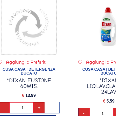
Aggiungi a Preferiti
Aggiungi a Pre
CUSA CASA
|
DETERGENZA
CUSA CASA
|
DE
BUCATO
BUCAT
*DIXAN FUSTONE
*DIXA
60MIS.
LIQ.LAV.CL
24LAV
€
13,99
€
5,59
-
+
-