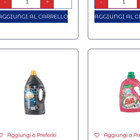
-
+
-
AGGIUNGI AL CARRELLO
AGGIUNGI AL C
Aggiungi a Preferiti
Aggiungi a Pre