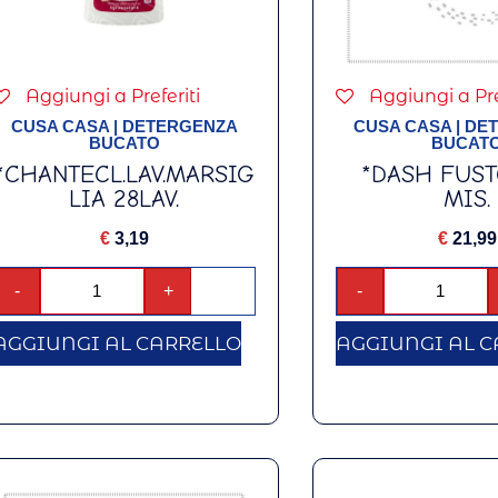
Aggiungi a Preferiti
Aggiungi a Pre
CUSA CASA
|
DETERGENZA
CUSA CASA
|
DE
BUCATO
BUCAT
*CHANTECL.LAV.MARSIG
*DASH FUST
LIA 28LAV.
MIS.
€
3,19
€
21,99
-
+
-
AGGIUNGI AL CARRELLO
AGGIUNGI AL C