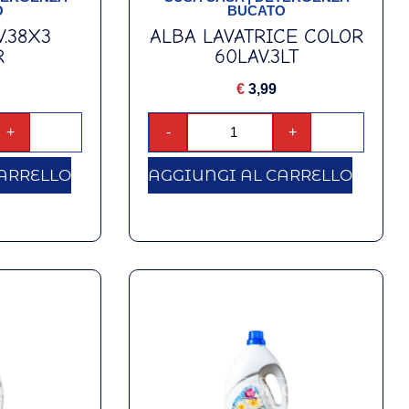
O
BUCATO
V.38X3
ALBA LAVATRICE COLOR
R
60LAV.3LT
€
3,99
+
-
+
ARRELLO
AGGIUNGI AL CARRELLO