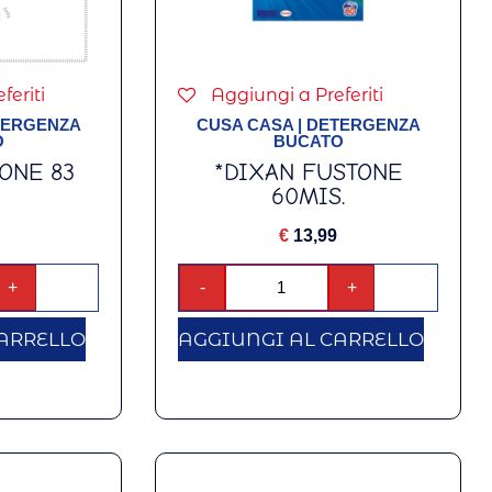
feriti
Aggiungi a Preferiti
TERGENZA
CUSA CASA
|
DETERGENZA
O
BUCATO
ONE 83
*DIXAN FUSTONE
60MIS.
€
13,99
+
-
+
ARRELLO
AGGIUNGI AL CARRELLO