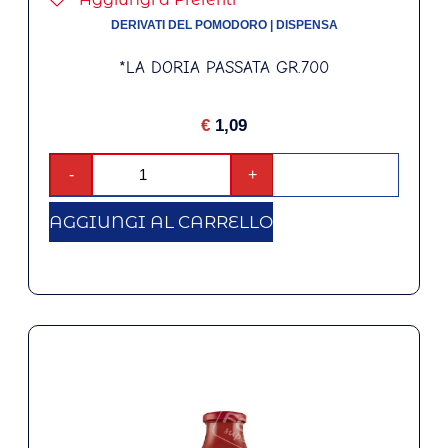
DERIVATI DEL POMODORO
|
DISPENSA
*LA DORIA PASSATA GR.700
€
1,09
-
+
AGGIUNGI AL CARRELLO