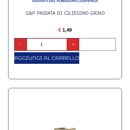
DERIVATI DEL POMODORO
|
DISPENSA
G&P PASSATA DI CILIEGINO GR360
€
1,49
-
+
AGGIUNGI AL CARRELLO