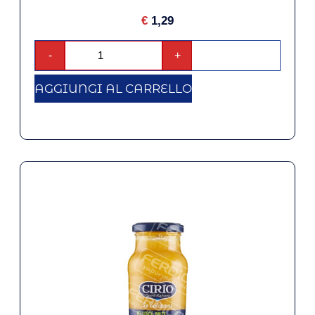
€
1,29
-
+
AGGIUNGI AL CARRELLO