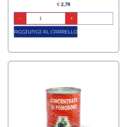
€
2,79
-
+
AGGIUNGI AL CARRELLO