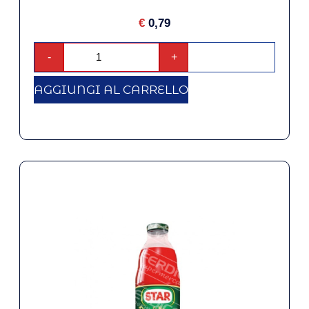
€
0,79
-
+
AGGIUNGI AL CARRELLO