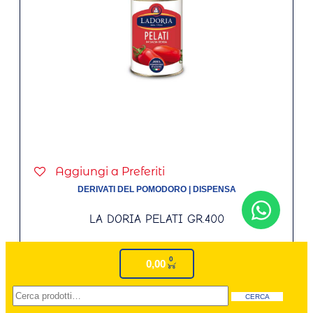
Aggiungi a Preferiti
DERIVATI DEL POMODORO
|
DISPENSA
LA DORIA PELATI GR.400
€
0,89
0
€
0,00
-
+
CERCA