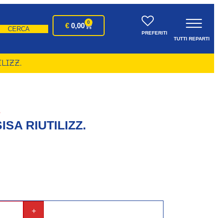
0
€
0,00
CERCA
PREFERITI
TUTTI REPARTI
LIZZ.
S
SA RIUTILIZZ.
+