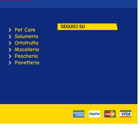
SEGUICI SU
Pet Care
Salumeria
Ortofrutta
Macelleria
Pescheria
Panetteria