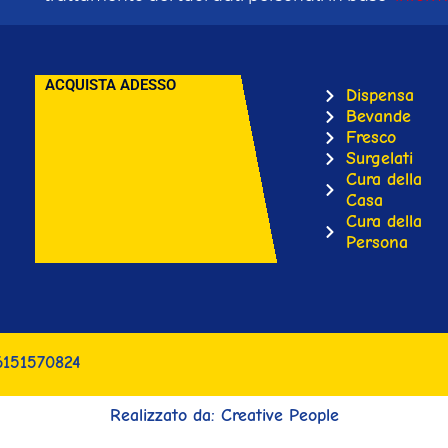
ACQUISTA ADESSO
Dispensa
Bevande
Fresco
Surgelati
Cura della
Casa
Cura della
Persona
6151570824
Realizzato da: Creative People