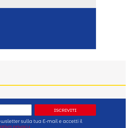
ISCRIVITI
wsletter sulla tua E-mail e accetti il
ativa privacy