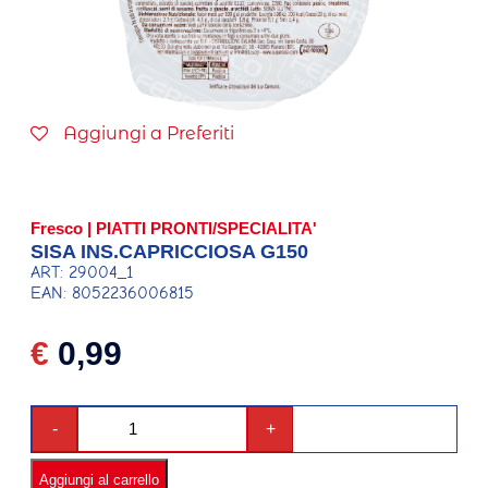
Aggiungi a Preferiti
Fresco
|
PIATTI PRONTI/SPECIALITA'
SISA INS.CAPRICCIOSA G150
ART: 29004_1
EAN: 8052236006815
€
0,99
-
+
Aggiungi al carrello