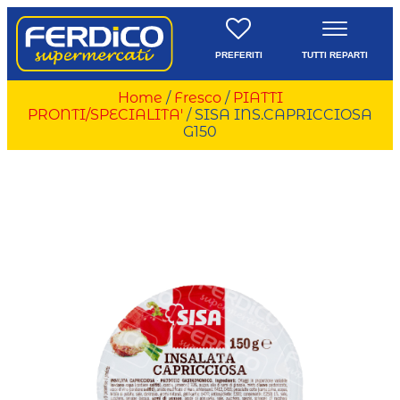
PREFERITI
TUTTI REPARTI
Home
/
Fresco
/
PIATTI
PRONTI/SPECIALITA'
/ SISA INS.CAPRICCIOSA
G150